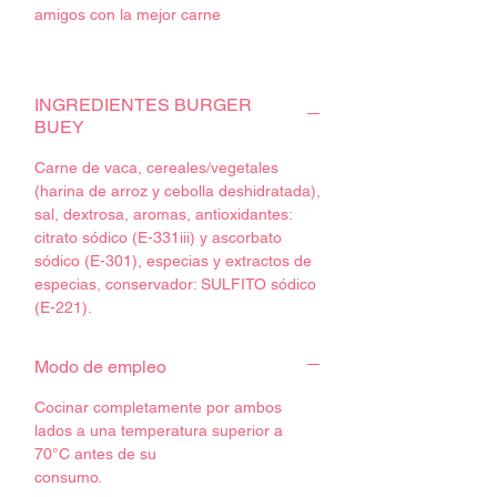
amigos con la mejor carne
El pack contiene:
Churrasco (½ kg)
INGREDIENTES BURGER
Chorizo criollo (½ kg)
BUEY
Longaniza (½ kg)
Salchicha (½ kg)
Carne de vaca, cereales/vegetales
Morcilla (½ kg)
(harina de arroz y cebolla deshidratada),
T-Bone (1 kg)
sal, dextrosa, aromas, antioxidantes:
Chuletón de vaca rosa (1 kg)
citrato sódico (E-331iii) y ascorbato
2 uds de Burger de Buey
sódico (E-301), especias y extractos de
Tomahawk (1,1–1,3 kg)
especias, conservador: SULFITO sódico
(E-221).
Consumir antes de la fecha de
caducidad. Ver en el producto.
Modo de empleo
Conservación:
Cocinar completamente por ambos
Conservar refrigerado entre 0 y 4ºC
lados a una temperatura superior a
Cadena de frío garantizada en los
70°C antes de su
envíos.
consumo.
Debido a ser un producto natural su