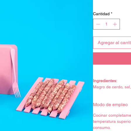
Impuesto excluido
Cantidad
*
Agregar al carri
Ingredientes:
Magro de cerdo, sal,
proteína de soja, fi
antioxidante (E-301)
Modo de empleo
Sin gluten.
Valores nutricionales
Cocinar completame
Valor energético: 10
temperatura superio
Grasas: 21,52 g
consumo.
– de las cuales satu