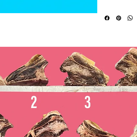
Hidratos de carbono
– de los cuales azúc
Proteínas: 15,61 g
Sal: 2,56 g
Consumir antes de la
producto.
Conservación:
Conservar refrigerad
Cadena de frío garan
Debido a ser un pro
es rápido. Recomend
de su entrega, si n
inmediata.
Siempre se podrá pr
congelándolo, ya que
textura hasta 12 me