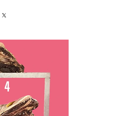
: 0,31 g
ares: 0,00 g
 fecha de caducidad. Ver en el
o entre 0 y 4ºC
tizada en los envíos.
ducto natural su proceso de oxidación
amos su uso lo antes posible después
o fuera así aconsejamos su congelación
olongar su conservación
 no se verá alterado ni su sabor ni su
ses con nuestro envasado al vacío.