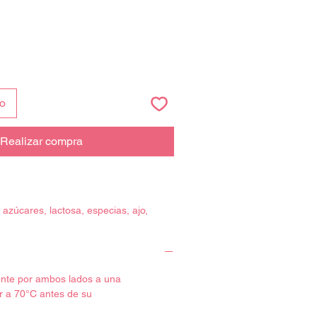
to
Realizar compra
 azúcares, lactosa, especias, ajo,
bra vegetal, conservante (E-252),
, colorante (E-120).
 (por 100 g):
nte por ambos lados a una
75,22 kJ / 256,92 kcal
r a 70°C antes de su
radas: 6,45 g