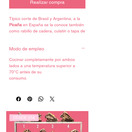
Realizar compra
Típico corte de Brasil y Argentina, a la
Picaña
en España se la conoce también
como rabillo de cadera, culatín o tapa de
cuadril. Al provenir la picaña de
una de
las zonas de la ternera más jugosas
que
Modo de empleo
existen (la cadera de la
ternera), se posiciona como una de las
Cocinar completamente por ambos
mejores alternativas en cortes.
lados a una temperatura superior a
70°C antes de su
Consumir antes de la fecha de
consumo.
caducidad. Ver en el producto.
Conservación:
Conservar refrigerado entre 0 y 4ºC
Cadena de frío garantizada en los
envíos.
Debido a ser un producto natural su
DESDE 25€
proceso de oxidación es rápido.
Recomendamos su uso lo antes posible