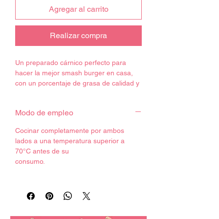
Agregar al carrito
Realizar compra
Un preparado cárnico perfecto para
hacer la mejor smash burger en casa,
con un porcentaje de grasa de calidad y
piezas infiltradas conseguimos una
reacción de maillard perfecta.
Modo de empleo
Consumir antes de la fecha de
Cocinar completamente por ambos
caducidad. Ver en el producto.
lados a una temperatura superior a
70°C antes de su
Conservación:
consumo.
Conservar refrigerado entre 0 y 4ºC
Cadena de frío garantizada en los
envíos.
Debido a ser un producto natural su
proceso de oxidación es rápido.
Recomendamos su uso lo antes posible