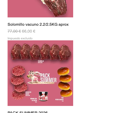
Solomillo vacuno 2.2/2.5KG aprox
Precio
Precio de oferta
77,00 €
66,00 €
Impuesto excluido
PACK SUMMER 2026