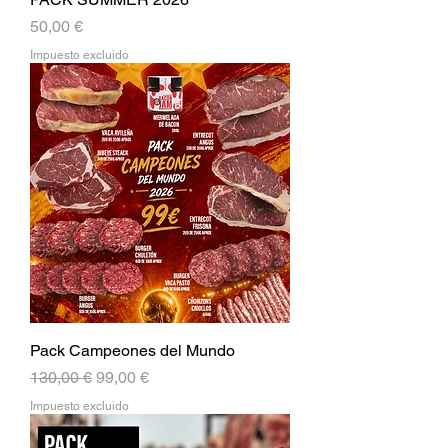
Precio
50,00 €
Impuesto excluido
Pack Campeones del Mundo
Precio
Precio de oferta
130,00 €
99,00 €
Impuesto excluido