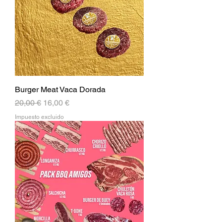
Burger Meat Vaca Dorada
Precio
Precio de oferta
20,00 €
16,00 €
Impuesto excluido