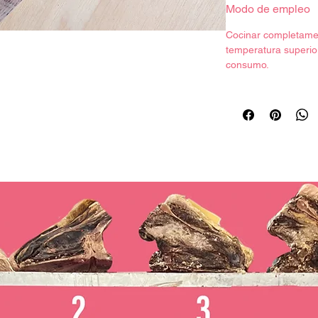
Modo de empleo
Ingredientes:
Magr
antioxidantes: cit
Cocinar completame
sódico (E-301), c
temperatura superio
(E-262i), conser
consumo.
Información nutri
Componente
Energía (kc
Grasas
Grasas Satur
Hidratos de car
Azúcare
Proteína
Sal (
*Datos obtenidos
composición de a
Consumir antes de la
producto.
Conservación:
Conservar refrigerad
Cadena de frío garan