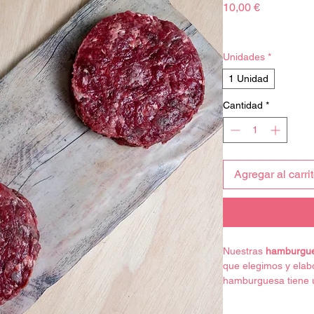
Precio
10,00 €
Impuesto excluido
Unidades
*
1 Unidad
Cantidad
*
Agregar al carri
Nuestras
hamburgue
que elegimos y ela
hamburguesa tiene 
GRASA.