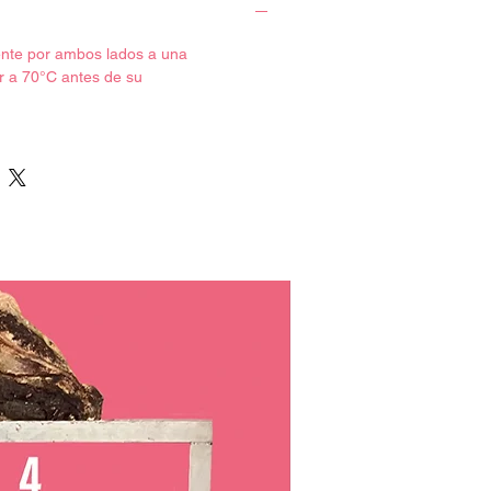
o de vaca, harina de arroz, sal,
rato sódico (E-331iii) y ascorbato
nte por ambos lados a una
orrector de la acidez: acetato sódico
r a 70°C antes de su
vador: SULFITO sódico (E-221).
cional por 100g
 Cantidad por 100g
al) 1046 kJ/ 250 kcal
 (g) 15
adas (g) 6
bono (g) 0,5
s (g) 0
s (g) 20
g) 0,4
 de la base de datos española de
limentos
 fecha de caducidad. Ver en el
o entre 0 y 4ºC
tizada en los envíos.