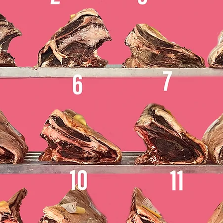
Debido a ser un pro
es rápido. Recomend
de su entrega, si n
inmediata.
Siempre se podrá pr
congelándolo, ya que
textura hasta 12 me
INGREDIENTES
Carne de vaca, cerea
cebolla deshidratada
antioxidantes: citrat
(E-301), especias y 
SULFITO sódico (E-