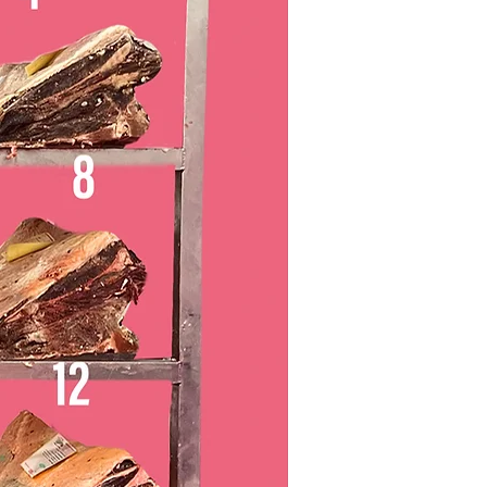
ducto natural su proceso de oxidación
amos su uso lo antes posible después
o fuera así aconsejamos su congelación
olongar su conservación
 no se verá alterado ni su sabor ni su
ses con nuestro envasado al vacío.
 BURGER:
les/vegetales (harina de arroz y
), sal, dextrosa, aromas,
o sódico (E-331iii) y ascorbato sódico
extractos de especias, conservador:
221).